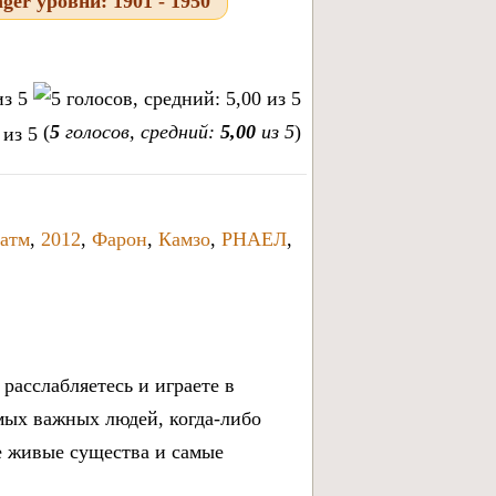
er уровни: 1901 - 1950
(
5
голосов, средний:
5,00
из 5
)
атм
,
2012
,
Фарон
,
Камзо
,
РНАЕЛ
,
расслабляетесь и играете в
мых важных людей, когда-либо
е живые существа и самые