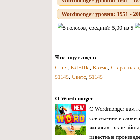
Wordmonger уровни: 1801 - 18
Wordmonger уровни: 1951 - 20
Что ищут люди:
С н я
,
КЛЕЩа
,
Котмо
,
Стара
,
пала
51145
,
Светс
,
51145
О Wordmonger
С Wordmonger вам га
современные словес
живших. величайшие
известные произведе