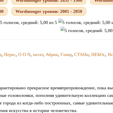
50
Wordmonger уровни: 1851 - 1900
Wordmong
00
Wordmonger уровни: 2001 - 2050
д
,
Перес
,
O O N
,
негат
,
Абрик
,
Гламу
,
СТАНи
,
НЕБОс
,
Нс
рантировано прекрасное времяпрепровождение, пока вы 
ные головоломки, пополняя удивительную коллекцию са
 города из когда-либо построенных, самые удивительны
ния искусства в истории человечества.