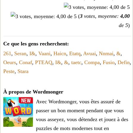
(
3
votes, moyenne:
4,00
de 5
)
Ce que les gens recherchent:
261
,
Seran
,
I&
,
Vaani
,
Haicn
,
Etatq
,
Avuai
,
Nnmai
,
&
,
Oeurs
,
Conaf
,
PTEAQ
,
I&
,
&
,
taetc
,
Compa
,
Fusio
,
Defin
,
Peste
,
Stara
À propos de Wordmonger
Avec Wordmonger, vous êtes assuré de
passer un bon moment pendant que vous
vous asseyez, vous détendez et jouez à des
puzzles de mots modernes tout en