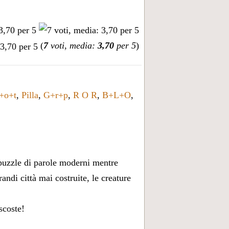
(
7
voti, media:
3,70
per 5
)
+o+t
,
Pilla
,
G+r+p
,
R O R
,
B+L+O
,
 puzzle di parole moderni mentre
andi città mai costruite, le creature
scoste!