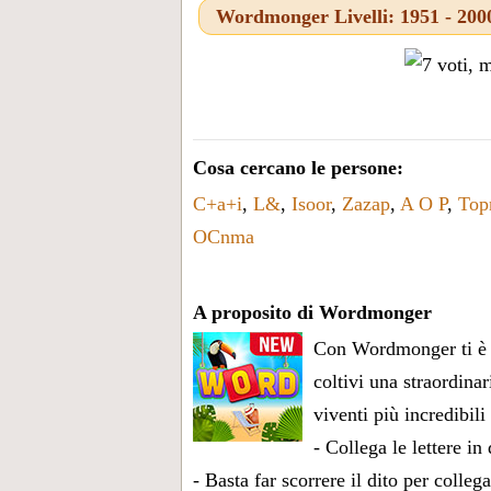
Wordmonger Livelli: 1951 - 200
Cosa cercano le persone:
C+a+i
,
L&
,
Isoor
,
Zazap
,
A O P
,
Top
OCnma
A proposito di Wordmonger
Con Wordmonger ti è ga
coltivi una straordinar
viventi più incredibili
- Collega le lettere i
- Basta far scorrere il dito per colle