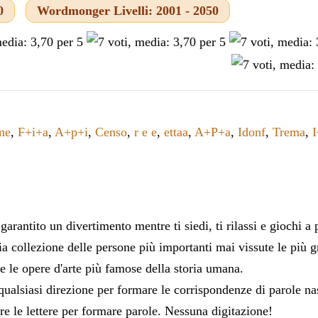
0
Wordmonger Livelli: 2001 - 2050
ne
,
F+i+a
,
A+p+i
,
Censo
,
r e e
,
ettaa
,
A+P+a
,
Idonf
,
Trema
,
I
rantito un divertimento mentre ti siedi, ti rilassi e giochi a
ia collezione delle persone più importanti mai vissute le più gr
 e le opere d'arte più famose della storia umana.
n qualsiasi direzione per formare le corrispondenze di parole na
gare le lettere per formare parole. Nessuna digitazione!